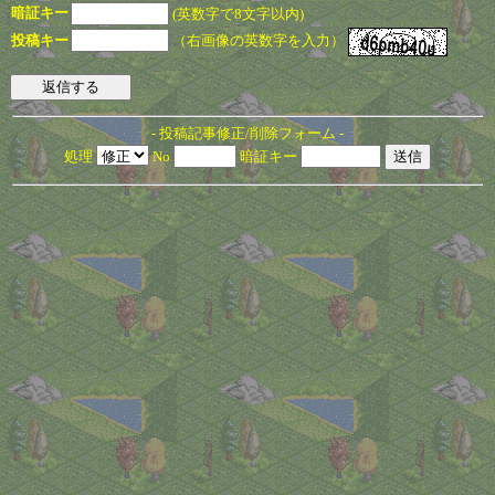
暗証キー
(英数字で8文字以内)
（右画像の英数字を入力）
投稿キー
- 投稿記事修正/削除フォーム -
処理
No
暗証キー