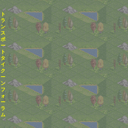
ト
ラ
ン
ス
ポ
ー
ト
タ
イ
ク
ー
ン
フ
ォ
ー
ラ
ム