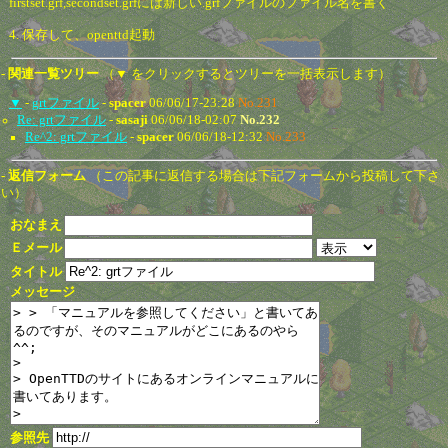
firstset.grf,secondset.grfには新しい.grfファイルのファイル名を書く
4. 保存して、openttd起動
- 関連一覧ツリー
（▼ をクリックするとツリーを一括表示します）
▼
-
grtファイル
-
spacer
06/06/17-23:28
No.231
Re: grtファイル
-
sasaji
06/06/18-02:07
No.232
Re^2: grtファイル
-
spacer
06/06/18-12:32
No.233
- 返信フォーム
（この記事に返信する場合は下記フォームから投稿して下さ
い）
おなまえ
Ｅメール
タイトル
メッセージ
参照先