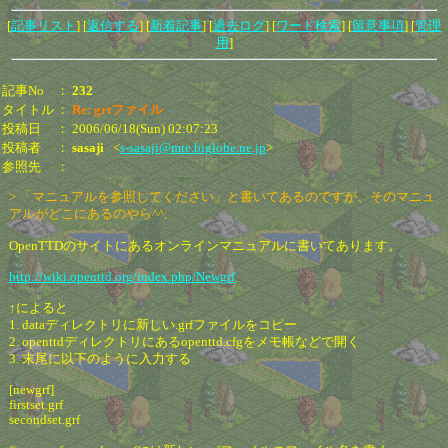
[
記事リスト
] [
返信する
] [
新着記事
]
[
過去ログ
]
[
ワード検索
] [
留意事項
] [
管理
用
]
記事No
：
232
タイトル
：
Re: grtファイル
投稿日
： 2006/06/18(Sun) 02:07:23
投稿者
：
sasaji
<
s-sasaji@mte.biglobe.ne.jp
>
参照先
：
> 「マニュアルを参照してください」と書いてあるのですが、そのマニュ
アルがどこにあるのやら^^;
OpenTTDのサイトにあるオンラインマニュアルに書いてあります。
http://wiki.openttd.org/index.php/Newgrf
↑によると
1. dataディレクトリに新しい.grfファイルをコピー
2. openttdディレクトリにあるopenttd.cfgをメモ帳などで開く
3. 末尾に以下のように入力する
[newgrf]
firstset.grf
secondset.grf